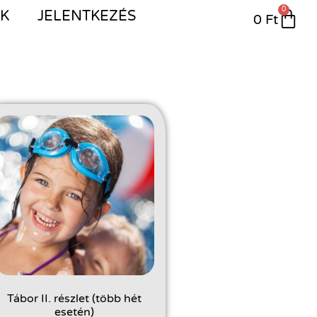
0
IK
JELENTKEZÉS
0
Ft
Tábor II. részlet (több hét
esetén)