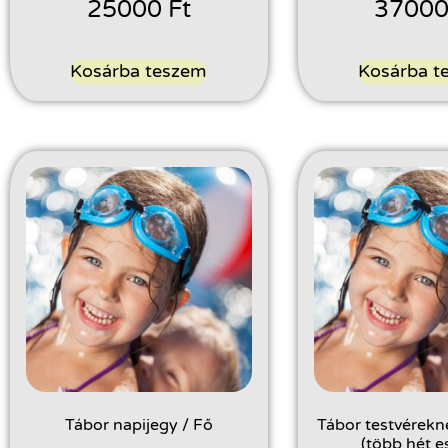
25000
Ft
3700
Kosárba teszem
Kosárba t
Tábor napijegy / Fő
Tábor testvérekne
(több hét e