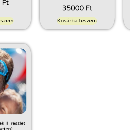
0
Ft
35000
Ft
eszem
Kosárba teszem
k II. részlet
setén)