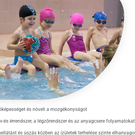
llóképességet és növeli a mozgékonyságot
ív-és érrendszer, a légzőrendszer és az anyagcsere folyamatokat
nellátást és úszás közben az ízületek terhelése szinte elhanyago