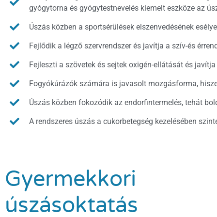
gyógytorna és gyógytestnevelés kiemelt eszköze az ús
Úszás közben a sportsérülések elszenvedésének esélye
Fejlődik a légző szervrendszer és javítja a szív-és érr
Fejleszti a szövetek és sejtek oxigén-ellátását és javítja
Fogyókúrázók számára is javasolt mozgásforma, hiszen
Úszás közben fokozódik az endorfintermelés, tehát bol
A rendszeres úszás a cukorbetegség kezelésében szinté
Gyermekkori
úszásoktatás