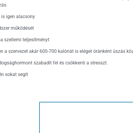
zás.
 is igen alacsony
endszer működését
 a szellemi teljesítményt
 a szervezet akár 600-700 kalóriát is eléget óránként úszás kö
dogsághormont szabadít fel és csökkenti a stresszt.
n sokat segít