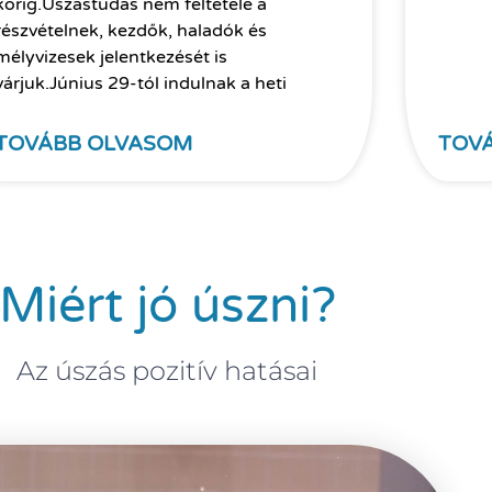
korig.Úszástudás nem feltétele a
részvételnek, kezdők, haladók és
mélyvizesek jelentkezését is
várjuk.Június 29-tól indulnak a heti
TOVÁBB OLVASOM
TOV
Miért jó úszni?
Az úszás pozitív hatásai