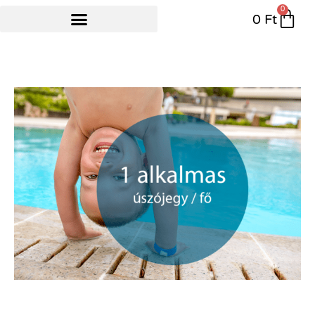
0
0
Ft