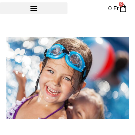
0
0
Ft