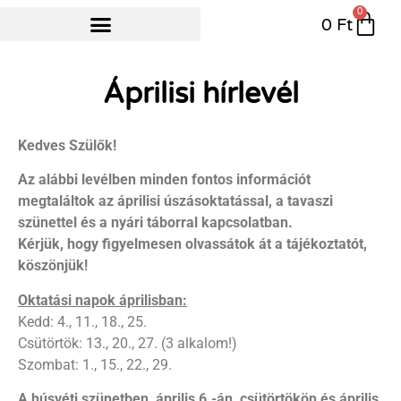
0
0
Ft
NYÁRI ÚSZÓTÁBOR
Áprilisi hírlevél
Kedves Szülők!
Az alábbi levélben minden fontos információt
megtaláltok az áprilisi úszásoktatással, a tavaszi
szünettel és a nyári táborral kapcsolatban.
Kérjük, hogy figyelmesen olvassátok át a tájékoztatót,
köszönjük!
Oktatási napok áprilisban:
Kedd: 4., 11., 18., 25.
Csütörtök: 13., 20., 27. (3 alkalom!)
Szombat: 1., 15., 22., 29.
A húsvéti szünetben, április 6.-án, csütörtökön és április