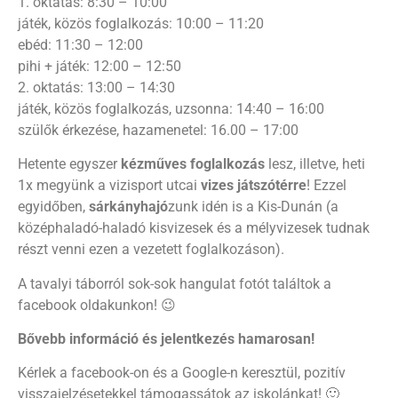
1. oktatás: 8:30 – 10:00
játék, közös foglalkozás: 10:00 – 11:20
ebéd: 11:30 – 12:00
pihi + játék: 12:00 – 12:50
2. oktatás: 13:00 – 14:30
játék, közös foglalkozás, uzsonna: 14:40 – 16:00
szülők érkezése, hazamenetel: 16.00 – 17:00
Hetente egyszer
kézműves foglalkozás
lesz, illetve, heti
1x megyünk a vizisport utcai
vizes játszótérre
! Ezzel
egyidőben,
sárkányhajó
zunk idén is a Kis-Dunán (a
középhaladó-haladó kisvizesek és a mélyvizesek tudnak
részt venni ezen a vezetett foglalkozáson).
A tavalyi táborról sok-sok hangulat fotót találtok a
facebook oldakunkon! 😉
Bővebb információ és jelentkezés hamarosan!
Kérlek a facebook-on és a Google-n keresztül, pozitív
visszajelzésetekkel támogassátok az iskolánkat! 🙂