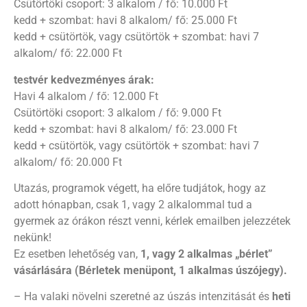
Csütörtöki csoport: 3 alkalom / fő: 10.000 Ft
kedd + szombat: havi 8 alkalom/ fő: 25.000 Ft
kedd + csütörtök, vagy csütörtök + szombat: havi 7
alkalom/ fő: 22.000 Ft
testvér kedvezményes árak:
Havi 4 alkalom / fő: 12.000 Ft
Csütörtöki csoport: 3 alkalom / fő: 9.000 Ft
kedd + szombat: havi 8 alkalom/ fő: 23.000 Ft
kedd + csütörtök, vagy csütörtök + szombat: havi 7
alkalom/ fő: 20.000 Ft
Utazás, programok végett, ha előre tudjátok, hogy az
adott hónapban, csak 1, vagy 2 alkalommal tud a
gyermek az órákon részt venni, kérlek emailben jelezzétek
nekünk!
Ez esetben lehetőség van,
1, vagy 2 alkalmas „bérlet”
vásárlására (Bérletek menüpont,
1 alkalmas úszójegy).
– Ha valaki növelni szeretné az úszás intenzitását és
heti