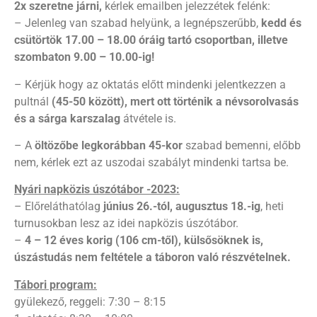
2x szeretne járni,
kérlek emailben jelezzétek felénk:
– Jelenleg van szabad helyünk, a legnépszerűbb,
kedd és
csütörtök 17.00 – 18.00 óráig tartó csoportban, illetve
szombaton 9.00 – 10.00-ig!
– Kérjük hogy az oktatás előtt mindenki jelentkezzen a
pultnál
(45-50 között), mert ott történik a névsorolvasás
és a sárga karszalag
átvétele is.
– A
öltözőbe legkorábban 45-kor
szabad bemenni, előbb
nem, kérlek ezt az uszodai szabályt mindenki tartsa be.
Nyári napközis úszótábor -2023:
– Előreláthatólag
június 26.-tól, augusztus 18.-ig
, heti
turnusokban lesz az idei napközis úszótábor.
–
4 – 12 éves korig (106 cm-től), külsősöknek is,
úszástudás nem feltétele a táboron való részvételnek.
Tábori program:
gyülekező, reggeli: 7:30 – 8:15