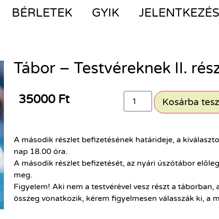
BÉRLETEK
GYIK
JELENTKEZÉ
Tábor – Testvéreknek II. rész
35000
Ft
Kosárba tes
A második részlet befizetésének határideje, a kiválasz
nap 18.00 óra.
A második részlet befizetését, az nyári úszótábor előle
meg.
Figyelem! Aki nem a testvérével vesz részt a táborban
összeg vonatkozik, kérem figyelmesen válasszák ki, a m