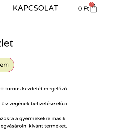
0
S
KAPCSOLAT
0
Ft
let
zem
tott turnus kezdetét megelőző
g összegének befizetése előzi
, azokra a gyermekekre másik
egvásárolni kívánt terméket.