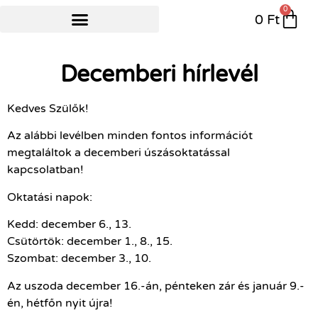
0
0
Ft
NYÁRI ÚSZÓTÁBOR
Decemberi hírlevél
Kedves Szülők!
Az alábbi levélben minden fontos információt
megtaláltok a decemberi úszásoktatással
kapcsolatban!
Oktatási napok:
Kedd: december 6., 13.
Csütörtök: december 1., 8., 15.
Szombat: december 3., 10.
Az uszoda december 16.-án, pénteken zár és január 9.-
én, hétfőn nyit újra!