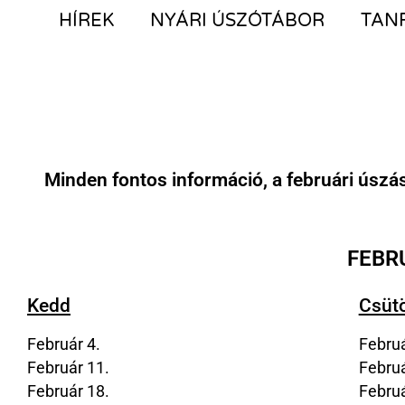
HÍREK
NYÁRI ÚSZÓTÁBOR
TAN
Minden fontos információ, a februári úszá
FEBR
Kedd
Csüt
Február 4.
Februá
Február 11.
Februá
Február 18.
Februá