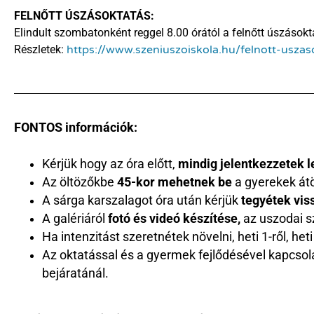
FELNŐTT ÚSZÁSOKTATÁS:
Elindult szombatonként reggel 8.00 órától a felnőtt úszásokt
Részletek:
https://www.
szeniuszoiskola.hu/felnott-
uszas
FONTOS információk:
Kérjük hogy az óra előtt,
mindig jelentkezzetek le
Az öltözőkbe
45-kor mehetnek be
a gyerekek átö
A sárga karszalagot óra után kérjük
tegyétek vis
A galériáról
fotó és videó készítése,
az uszodai sz
Ha intenzitást szeretnétek növelni, heti 1-ről, he
Az oktatással és a gyermek fejlődésével kapcsolat
bejáratánál.