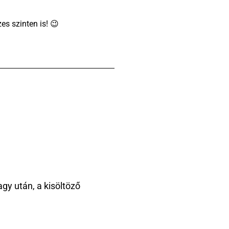
es szinten is! 😉
gy után, a kisöltöző