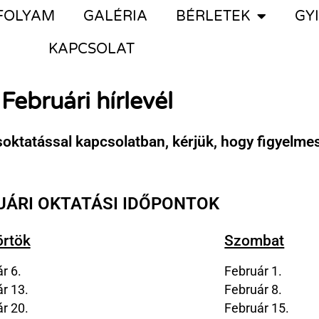
FOLYAM
GALÉRIA
BÉRLETEK
GY
KAPCSOLAT
Februári hírlevél
soktatással kapcsolatban, kérjük, hogy figyelme
UÁRI OKTATÁSI IDŐPONTOK
örtök
Szombat
r 6.
Február 1.
r 13.
Február 8.
r 20.
Február 15.