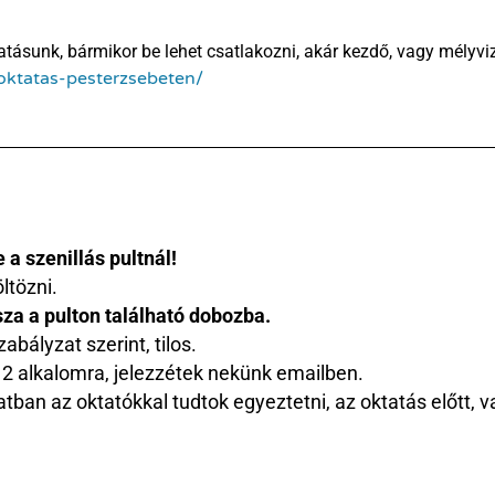
atásunk, bármikor be lehet csatlakozni, akár kezdő, vagy mélyviz
oktatas-pesterzsebeten/
 a szenillás pultnál!
ltözni.
sza a pulton található dobozba.
abályzat szerint, tilos.
ti 2 alkalomra, jelezzétek nekünk emailben.
ban az oktatókkal tudtok egyeztetni, az oktatás előtt, va