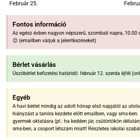
Február 25.
Februá
Fontos információ
Az egész évben nagyon népszerű, szombati napra, 10.00 ó
😉 (emailben várjuk a jelentkezéseket)
Bérlet vásárlás
Úszóbérlet befizetési határidő: február 12. szerda éjfél (
Egyéb
A havi bérlet mindig az adott hónap első napjától az utols
hiányzást a tanóra kezdete előtt emailben, vagy sms-ben. 
gyermek oktatásra (pl.: ha kedden jár, csütörtökön délutá
sms-ben, a csoport létszám miatt! Részletes iskolai szabá