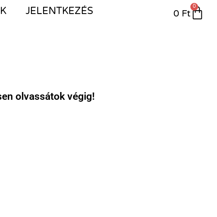
0
IK
JELENTKEZÉS
0
Ft
sen olvassátok végig!