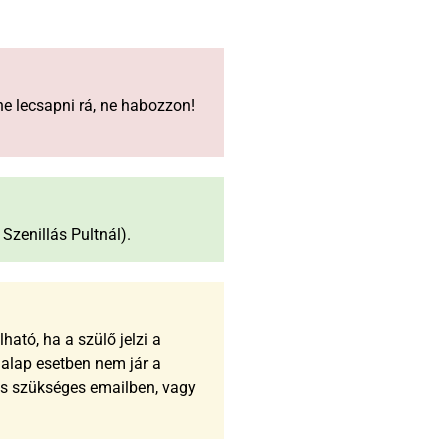
e lecsapni rá, ne habozzon!
Szenillás Pultnál).
ató, ha a szülő jelzi a
 alap esetben nem jár a
tés szükséges emailben, vagy