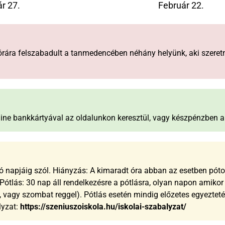
r 27.
Február 22.
rára felszabadult a tanmedencében néhány helyünk, aki szeretn
online bankkártyával az oldalunkon keresztül, vagy készpénzben a 
ó napjáig szól. Hiányzás: A kimaradt óra abban az esetben pótolh
Pótlás: 30 nap áll rendelkezésre a pótlásra, olyan napon amikor
n, vagy szombat reggel). Pótlás esetén mindig előzetes egyezte
lyzat:
https://szeniuszoiskola.hu/iskolai-szabalyzat/