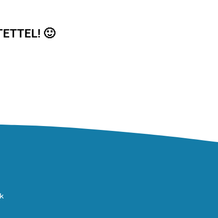
ETTEL! 🙂
ek