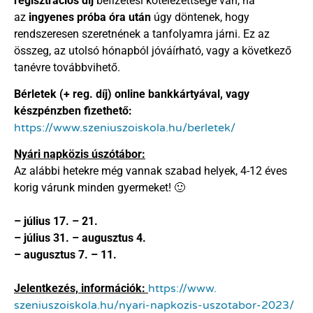
regisztrációs díj
befizetési kötelezettsége van, ha
az
ingyenes próba óra után
úgy döntenek, hogy
rendszeresen szeretnének a tanfolyamra járni. Ez az
összeg, az utolsó hónapból jóváírható, vagy a következő
tanévre továbbvihető.
Bérletek (+ reg. díj) online bankkártyával, vagy
készpénzben fizethető:
https://www.szeniuszoiskola.
hu/berletek/
Nyári napközis úszótábor:
Az alábbi hetekre még vannak szabad helyek, 4-12 éves
korig várunk minden gyermeket! 🙂
– július 17. – 21.
– július 31. – augusztus 4.
– augusztus 7. – 11.
Jelentkezés, információk:
https://www.
szeniuszoiskola.hu/nyari-
napkozis-uszotabor-2023/