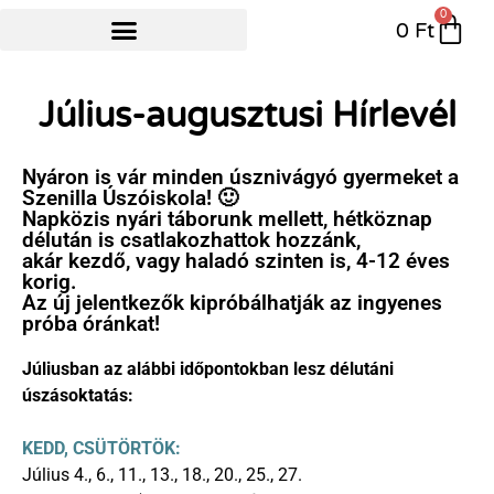
0
0
Ft
NYÁRI ÚSZÓTÁBOR
Július-augusztusi Hírlevél
Nyáron is vár minden úsznivágyó gyermeket a
Szenilla Úszóiskola! 🙂
Napközis nyári táborunk mellett, hétköznap
délután is csatlakozhattok hozzánk,
akár kezdő, vagy haladó szinten is, 4-12 éves
korig.
Az új jelentkezők kipróbálhatják az ingyenes
próba óránkat!
Júliusban az alábbi időpontokban lesz délutáni
úszásoktatás:
KEDD, CSÜTÖRTÖK:
Július 4., 6., 11., 13., 18., 20., 25., 27.