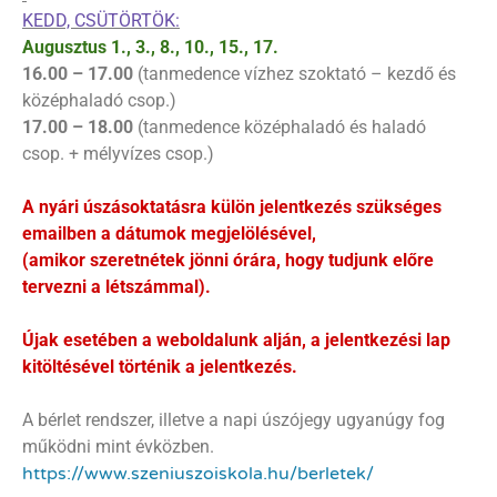
KEDD, CSÜTÖRTÖK:
Augusztus 1., 3., 8., 10., 15., 17.
16.00 – 17.00
(tanmedence vízhez szoktató – kezdő és
középhaladó csop.)
17.00 – 18.00
(tanmedence középhaladó és haladó
csop. + mélyvízes csop.)
A nyári úszásoktatásra külön jelentkezés szükséges
emailben a dátumok megjelölésével,
(amikor szeretnétek jönni órára, hogy tudjunk előre
tervezni a létszámmal).
Újak esetében a weboldalunk alján, a jelentkezési lap
kitöltésével történik a jelentkezés.
A bérlet rendszer, illetve a napi úszójegy ugyanúgy fog
működni mint évközben.
https://www.szeniuszoiskola.
hu/berletek/