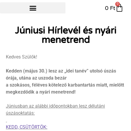
0
0
Ft
NYÁRI ÚSZÓTÁBOR
Júniusi Hírlevél és nyári
menetrend
Kedves Szülők!
Kedden (május 30.) lesz az „idei tanév” utolsó úszás
órája, utána az uszoda bezár
a szokásos, féléves kötelező karbantartás miatt, mielőtt
megkezdődik a nyári menetrend!
Júniusban az alábbi időpontokban lesz délutáni
úszásoktatás:
KEDD, CSÜTÖRTÖK: