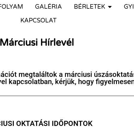
FOLYAM
GALÉRIA
BÉRLETEK
GY
KAPCSOLAT
Márciusi Hírlevél
ációt megtaláltok a márciusi úszásoktatás
el kapcsolatban, kérjük, hogy figyelmesen
IUSI OKTATÁSI IDŐPONTOK