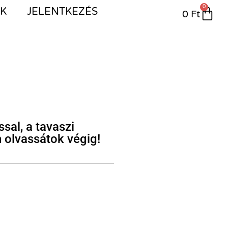
0
IK
JELENTKEZÉS
0
Ft
sal, a tavaszi
 olvassátok végig!