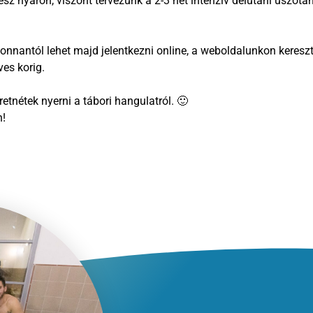
 nyáron, viszont tervezünk a 2-3 hét intenzív délutáni úszótan
, onnantól lehet majd jelentkezni online, a weboldalunkon kereszt
es korig.
etnétek nyerni a tábori hangulatról. 🙂
n!