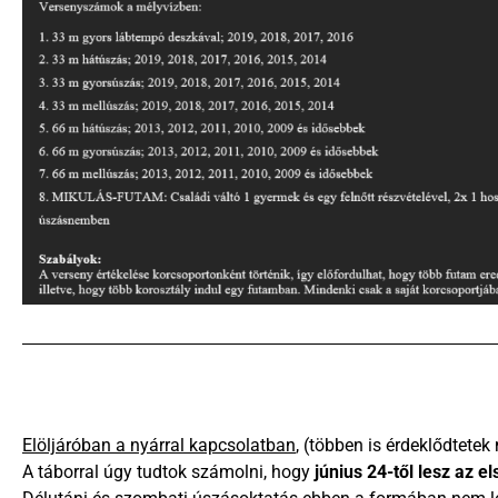
Elöljáróban a nyárral kapcsolatban
, (többen is érdeklődtetek
A táborral úgy tudtok számolni, hogy
június 24-től lesz az e