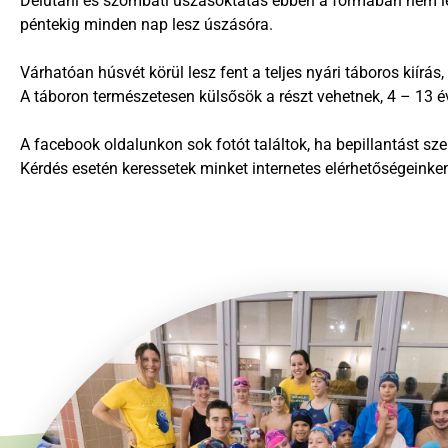
Délutáni és szombati úszásoktatás ebben a formában nem lesz
péntekig minden nap lesz úszásóra.
Várhatóan húsvét körül lesz fent a teljes nyári táboros kiírás
A táboron természetesen külsősök a részt vehetnek, 4 – 13 év
A facebook oldalunkon sok fotót találtok, ha bepillantást szer
Kérdés esetén keressetek minket internetes elérhetőségeinke