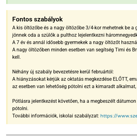
Fontos szabályok
A kis öltözőbe és a nagy öltözőbe 3/4-kor mehetnek be a 
jönnek oda a szülők a pulthoz lejelentkezni háromnegyedk
A 7 év és annál idősebb gyermekek a nagy öltözőt használ
A nagy öltözőben minden esetben van segítség Timi és Br
kell.
Néhány új szabály bevezetésre kerül februártól:
A hiányzásokat kérjük az oktatás megkezdése ELŐTT, emai
az esetben van lehetőség pótolni ezt a kimaradt alkalmat,
Pótlásra jelentkezést követően, ha a megbeszélt dátumon 
pótolni.
További információk, iskolai szabályzat:
https://www.sze