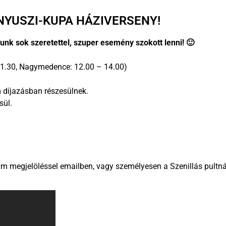
NYUSZI-KUPA HÁZIVERSENY!
runk sok szeretettel, szuper esemény szokott lenni! 🙂
1.30, Nagymedence: 12.00 – 14.00)
em díjazásban részesülnek.
sül.
ám megjelöléssel emailben, vagy személyesen a Szenillás pultná