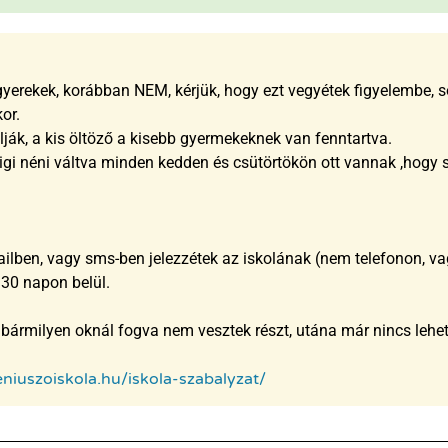
gyerekek, korábban NEM, kérjük, hogy ezt vegyétek figyelembe, s
or.
ják, a kis öltöző a kisebb gyermekeknek van fenntartva.
igi néni váltva minden kedden és csütörtökön ott vannak ,hogy
lben, vagy sms-ben jelezzétek az iskolának (nem telefonon, v
 30 napon belül.
bármilyen oknál fogva nem vesztek részt, utána már nincs lehet
niuszoiskola.hu/iskola-szabalyzat/