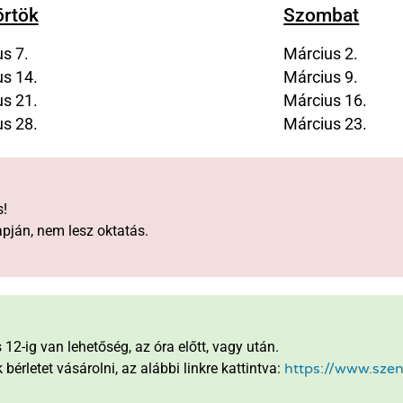
örtök
Szombat
s 7.
Március 2.
s 14.
Március 9.
s 21.
Március 16.
s 28.
Március 23.
s!
pján, nem lesz oktatás.
12-ig van lehetőség, az óra előtt, vagy után.
bérletet vásárolni, az alábbi linkre kattintva:
https://www.szen