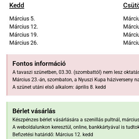
Kedd
Csüt
Március 5.
Márciu
Március 12.
Márciu
Március 19.
Márciu
Március 26.
Márciu
Fontos információ
A tavaszi szünetben, 03.30. (szombattól) nem lesz oktatá
Március 23.-án, szombaton, a Nyuszi Kupa háziverseny na
A szünet utáni első alkalom: április 8. kedd
Bérlet vásárlás
Készpénzes bérlet vásárlására a szenillás pultnál, március 
A weboldalunkon keresztül, online, bankkártyával is tudtok 
Befizetési határidő: Március 12. kedd