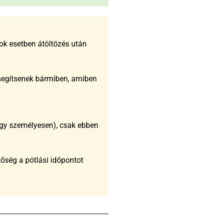
ok esetben átöltözés után
 segítsenek bármiben, amiben
agy személyesen), csak ebben
őség a pótlási időpontot