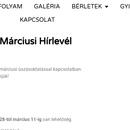
FOLYAM
GALÉRIA
BÉRLETEK
GY
KAPCSOLAT
Márciusi Hírlevél
 márciusi úszásoktatással kapcsolatban.
njük!
28-tól március 11-ig
van lehetőség.