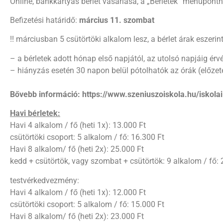
Online, bankkártyás bérlet vásárlása, a „Bérletek” menüpontná
Befizetési határidő:
március 11. szombat
!! márciusban 5 csütörtöki alkalom lesz, a bérlet árak eszerint
– a bérletek adott hónap első napjától, az utolsó napjáig ér
– hiányzás esetén 30 napon belül pótolhatók az órák (előze
Bővebb információ: https://www.szeniuszoiskola.hu/iskolai
Havi bérletek:
Havi 4 alkalom / fő (heti 1x): 13.000 Ft
csütörtöki csoport: 5 alkalom / fő: 16.300 Ft
Havi 8 alkalom/ fő (heti 2x): 25.000 Ft
kedd + csütörtök, vagy szombat + csütörtök: 9 alkalom / fő: 
testvérkedvezmény:
Havi 4 alkalom / fő (heti 1x): 12.000 Ft
csütörtöki csoport: 5 alkalom / fő: 15.000 Ft
Havi 8 alkalom/ fő (heti 2x): 23.000 Ft