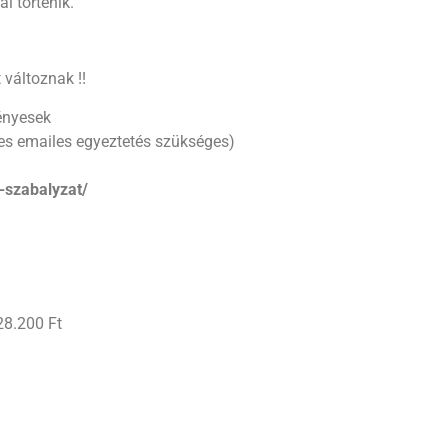
l történik.
 változnak !!
vényesek
tes emailes egyeztetés szükséges)
-szabalyzat/
28.200 Ft