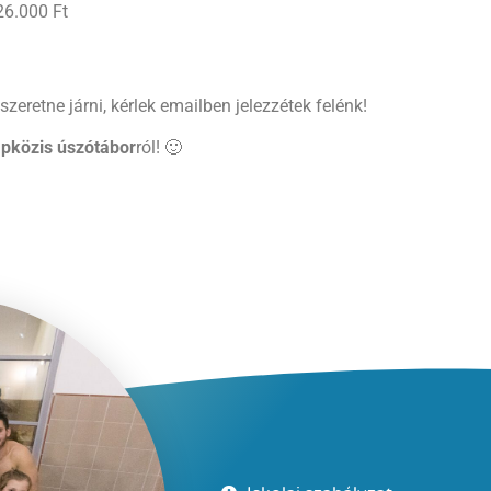
26.000 Ft
szeretne járni, kérlek emailben jelezzétek felénk!
apközis úszótábor
ról! 🙂