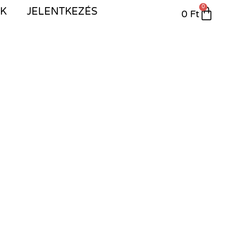
0
IK
JELENTKEZÉS
0
Ft