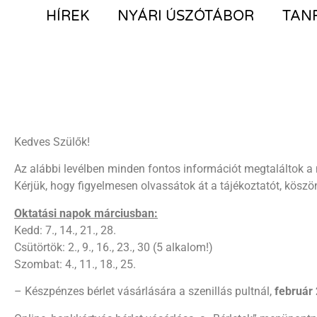
HÍREK
NYÁRI ÚSZÓTÁBOR
TAN
Kedves Szülők!
Az alábbi levélben minden fontos információt megtaláltok a
Kérjük, hogy figyelmesen olvassátok át a tájékoztatót, köszö
Oktatási napok márciusban:
Kedd: 7., 14., 21., 28.
Csütörtök: 2., 9., 16., 23., 30 (5 alkalom!)
Szombat: 4., 11., 18., 25.
– Készpénzes bérlet vásárlására a szenillás pultnál,
február 