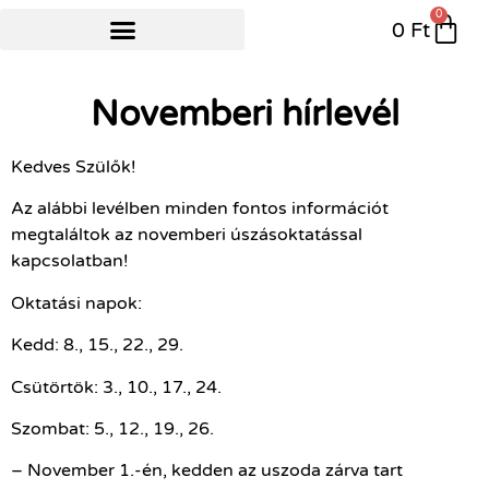
0
0
Ft
NYÁRI ÚSZÓTÁBOR
Novemberi hírlevél
Kedves Szülők!
Az alábbi levélben minden fontos információt
megtaláltok az novemberi úszásoktatással
kapcsolatban!
Oktatási napok:
Kedd: 8., 15., 22., 29.
Csütörtök: 3., 10., 17., 24.
Szombat: 5., 12., 19., 26.
– November 1.-én, kedden az uszoda zárva tart