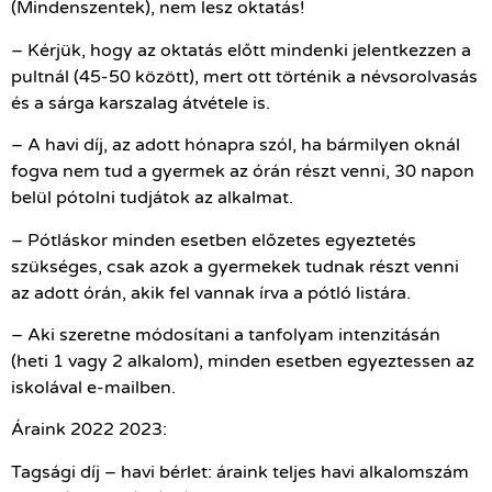
(Mindenszentek), nem lesz oktatás!
– Kérjük, hogy az oktatás előtt mindenki jelentkezzen a
pultnál (45-50 között), mert ott történik a névsorolvasás
és a sárga karszalag átvétele is.
– A havi díj, az adott hónapra szól, ha bármilyen oknál
fogva nem tud a gyermek az órán részt venni, 30 napon
belül pótolni tudjátok az alkalmat.
– Pótláskor minden esetben előzetes egyeztetés
szükséges, csak azok a gyermekek tudnak részt venni
az adott órán, akik fel vannak írva a pótló listára.
– Aki szeretne módosítani a tanfolyam intenzitásán
(heti 1 vagy 2 alkalom), minden esetben egyeztessen az
iskolával e-mailben.
Áraink 2022 2023:
Tagsági díj – havi bérlet: áraink teljes havi alkalomszám