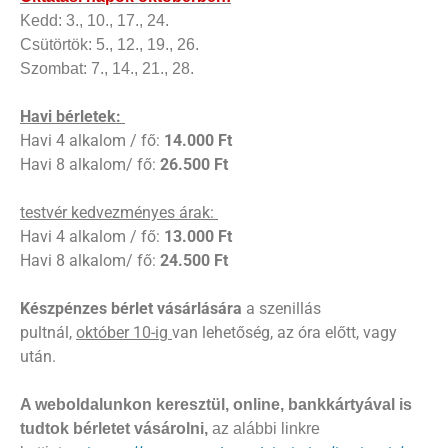
Kedd: 3., 10., 17., 24.
Csütörtök: 5., 12., 19., 26.
Szombat: 7., 14., 21., 28.
Havi bérletek:
Havi 4 alkalom / fő:
14.000 Ft
Havi 8 alkalom/ fő:
26.500 Ft
testvér kedvezményes árak:
Havi 4 alkalom / fő:
13.000 Ft
Havi 8 alkalom/ fő:
24.500 Ft
Készpénzes bérlet vásárlására
a szenillás
pultnál,
október 10-ig
van lehetőség, az óra előtt, vagy
után.
A weboldalunkon keresztül, online, bankkártyával is
tudtok bérletet vásárolni,
az alábbi linkre