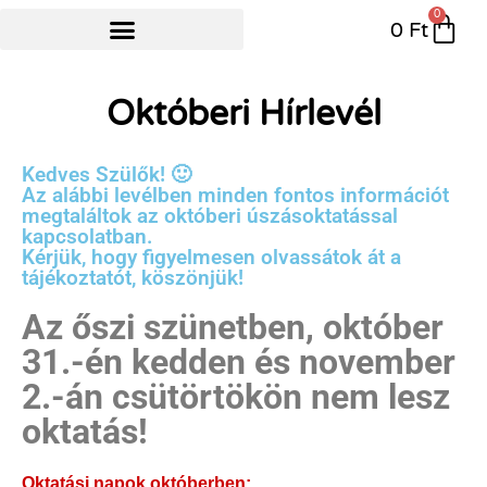
0
0
Ft
NYÁRI ÚSZÓTÁBOR
Októberi Hírlevél
Kedves Szülők! 🙂
Az alábbi levélben minden fontos információt
megtaláltok az októberi úszásoktatással
kapcsolatban.
Kérjük, hogy figyelmesen olvassátok át a
tájékoztatót, köszönjük!
Az őszi szünetben, október
31.-én kedden és november
2.-án csütörtökön nem lesz
oktatás!
Oktatási napok októberben: