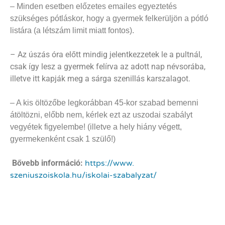
– Minden esetben előzetes emailes egyeztetés
szükséges pótláskor, hogy a gyermek felkerüljön a pótló
listára (a létszám limit miatt fontos).
– Az úszás óra előtt mindig jelentkezzetek le a pultnál,
csak így lesz a gyermek felírva az adott nap névsorába,
illetve itt kapják meg a sárga szenillás karszalagot.
– A kis öltözőbe legkorábban 45-kor szabad bemenni
átöltözni, előbb nem, kérlek ezt az uszodai szabályt
vegyétek figyelembe! (illetve a hely hiány végett,
gyermekenként csak 1 szülő!)
Bővebb információ:
https://www.
szeniuszoiskola.hu/iskolai-
szabalyzat/