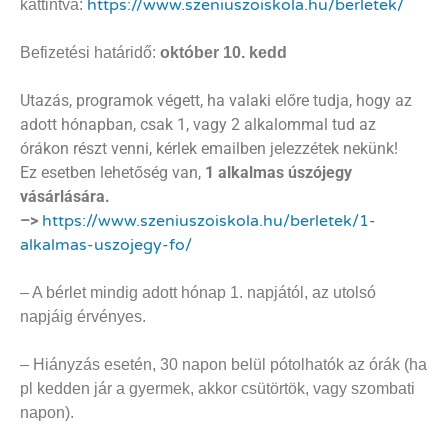
https://www.
szeniuszoiskola.hu/berletek/
kattintva:
Befizetési határidő:
október 10. kedd
Utazás, programok végett, ha valaki előre tudja, hogy az
adott hónapban, csak 1, vagy 2 alkalommal tud az
órákon részt venni, kérlek emailben jelezzétek nekünk!
Ez esetben lehetőség van,
1 alkalmas úszójegy
vásárlására.
–>
https://www.
szeniuszoiskola.hu/berletek/1-
alkalmas-uszojegy-fo/
FONTOS INFORMÁCIÓK:
– A bérlet mindig adott hónap 1. napjától, az utolsó
napjáig érvényes.
– Hiányzás esetén, 30 napon belül pótolhatók az órák (ha
pl kedden jár a gyermek, akkor csütörtök, vagy szombati
napon).